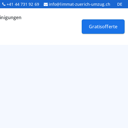
+41 44 731 92 69
info@limmat-zuerich-umzug.ch
DE
inigungen
Gratisofferte