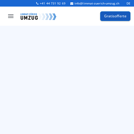
+41 44 731 92 69
info@limmat-zuerich-umzug.ch
DE
Gratisofferte