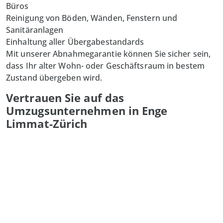
Büros
Reinigung von Böden, Wänden, Fenstern und
Sanitäranlagen
Einhaltung aller Übergabestandards
Mit unserer Abnahmegarantie können Sie sicher sein,
dass Ihr alter Wohn- oder Geschäftsraum in bestem
Zustand übergeben wird.
Vertrauen Sie auf das
Umzugsunternehmen in Enge
Limmat-Zürich
Zuverlässigkeit, Pünktlichkeit und faire Preise sind das
Fundament unserer Arbeit bei
Limmat-Zürich Umzug
GmbH
. Wir verstehen, dass jeder Umzug einzigartig ist,
und passen unsere Dienstleistungen individuell an Ihre
Bedürfnisse an. Unser erfahrenes Team begleitet Sie
durch den gesamten Umzugsprozess und sorgt dafür,
dass alles reibungslos abläuft.