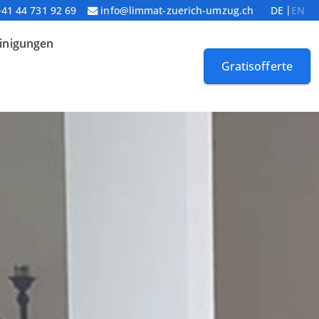
+41 44 731 92 69
info@limmat-zuerich-umzug.ch
DE
EN
inigungen
Gratisofferte