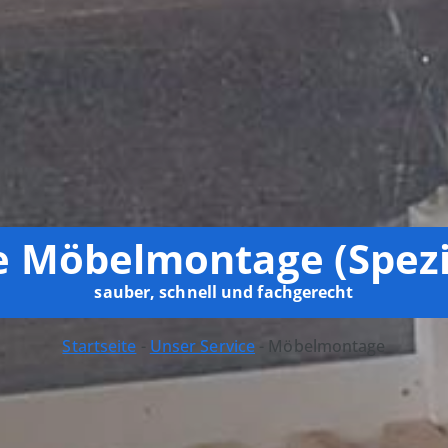
e Möbelmontage (Spezi
sauber, schnell und fachgerecht
Startseite
-
Unser Service
-
Möbelmontage