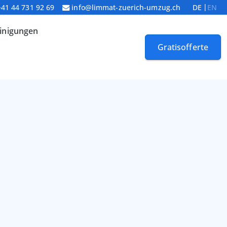
+41 44 731 92 69
info@limmat-zuerich-umzug.ch
DE
EN
inigungen
Gratisofferte