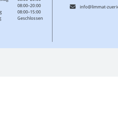
08:00–20:00
info@limmat-zuer
g
08:00–15:00
g
Geschlossen
lickt auf 23 Jahre
icht nur im Kanton Zürich,
auch überall in Europa.