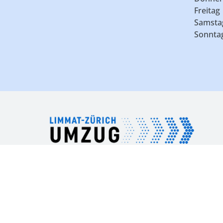
Freitag
Samsta
Sonnta
Die Limmat Zürich Umzug GmbH in Schlieren b
Firmenerfahrung zurück. Wir zügeln für Sie n
sondern sowohl in der gesamten Schweiz als 
Besuchen Sie uns auf Facebook