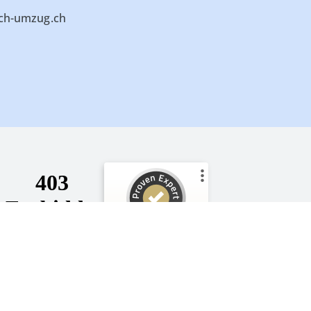
ich-umzug.ch
Kundenbewertungen und Erfahrungen zu
Umzugsfirma Limmat-Zürich Umzug GmbH
SEHR GUT
339
SEHR GUT
1
Bewertungen von
Umzugsfirma Limmat-
5,00
/
5,00
anderen Quelle
Zürich Umzug GmbH
339
Kundenbewertungen
Blick aufs ProvenExpert-Profil werfen