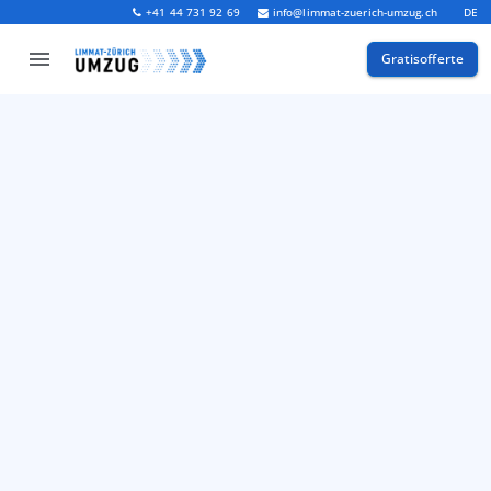
+41 44 731 92 69
info@limmat-zuerich-umzug.ch
DE
Gratisofferte