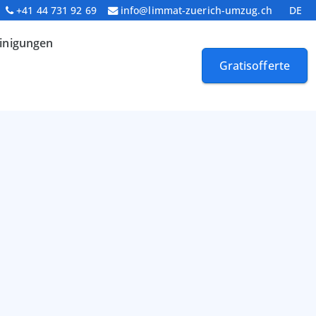
+41 44 731 92 69
info@limmat-zuerich-umzug.ch
DE
inigungen
Gratisofferte