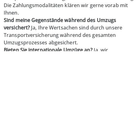
Die Zahlungsmodalitäten klären wir gerne vorab mit
Ihnen.
Sind meine Gegenstände während des Umzugs
versichert?
Ja, Ihre Wertsachen sind durch unsere
Transportversicherung während des gesamten
Umzugsprozesses abgesichert.
Bieten Sie internationale Umzüge an?
Ja, wir
unterstützen Sie gerne bei internationalen Umzügen.
Kontaktieren Sie uns für ein individuelles Angebot.
Limmat-Zürich Umzug
GmbH
Lättenstrasse 2