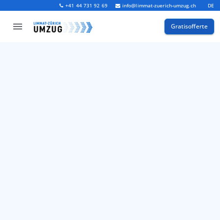
+41 44 731 92 69
info@limmat-zuerich-umzug.ch
DE
Gratisofferte