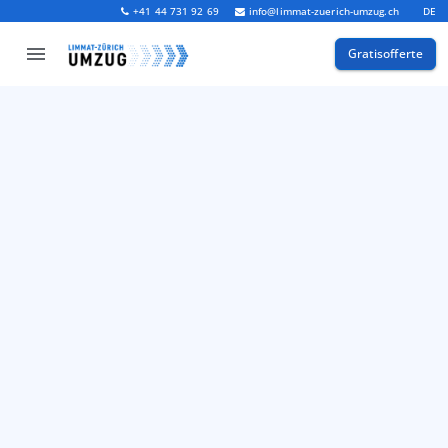
+41 44 731 92 69
info@limmat-zuerich-umzug.ch
DE
Gratisofferte