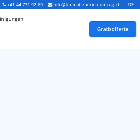
+41 44 731 92 69
info@limmat-zuerich-umzug.ch
DE
inigungen
Gratisofferte