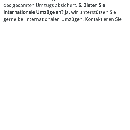
des gesamten Umzugs absichert.
5. Bieten Sie
internationale Umzüge an?
Ja, wir unterstützen Sie
gerne bei internationalen Umzügen. Kontaktieren Sie
uns für ein individuelles Angebot.
Limmat-Zürich Umzug
GmbH
Lättenstrasse 2
8952 Schlieren