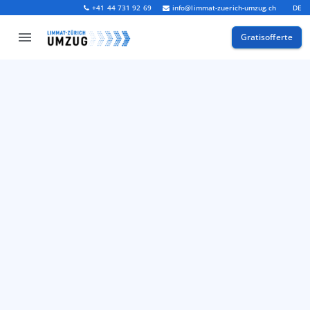
+41 44 731 92 69
info@limmat-zuerich-umzug.ch
DE
Gratisofferte